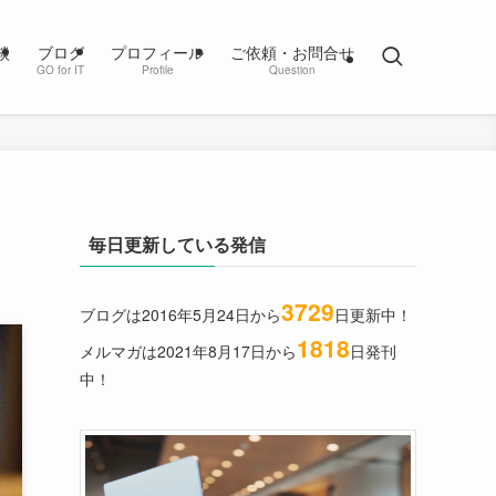
談
ブログ
プロフィール
ご依頼・お問合せ
GO for IT
Profile
Question
毎日更新している発信
3729
ブログは2016年5月24日から
日更新中！
1818
メルマガは2021年8月17日から
日発刊
中！