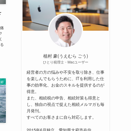
を
の痛
？
く
げる
ま
植村 豪(うえむら ごう)
ひとり税理士・Macユーザー
経営者の方の悩みや不安を取り除き、仕事
を楽しんでもらうために、ITを利用した仕
と術
事の効率化、お金のスキルを提供するのが
得意。
また、相続税の申告、相続対策も得意と
し、独自の視点で捉えた相続メルマガも毎
月発刊。
すべてのお客さまに自ら対応します。
2015年6月独立。愛知県大府市在住