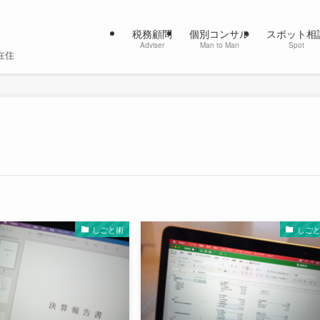
税務顧問
個別コンサル
スポット相
Adviser
Man to Man
Spot
在住
しごと術
しご