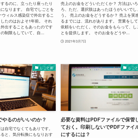
をするのに、立ったり座ったり
売上のお金をどういただくか？ 方法はい
になります。 自宅でしごとを
ろ、ただ、選択肢はあったほうがいいでし
ナウィルス感染症で外出するこ
う。 売上のお金をどうするか？ 売上を実
したのはおよそ1年前。 それ
るまでには、流れがあります。 営業をし
に外出することもあったのです
依頼をいただく。そのお金をもらって、し
の制限もしていて、自...
とを提供します。 そのお金をどうや...
2021年3月7日
しごと術
しご
でやるのがいいのか？
必要な資料はPDFファイルで保管
ておく。印刷しないでPDFファイ
所は自宅でなくてもありです。
にするには？
みると、気分転換にもなりおす