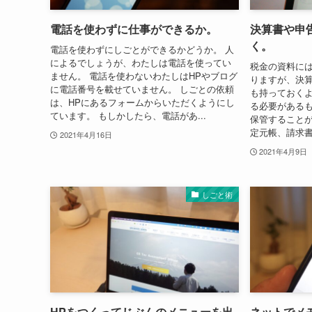
電話を使わずに仕事ができるか。
決算書や申
く。
電話を使わずにしごとができるかどうか。 人
によるでしょうが、わたしは電話を使ってい
税金の資料に
ません。 電話を使わないわたしはHPやブログ
りますが、決
に電話番号を載せていません。 しごとの依頼
も持っておくよ
は、HPにあるフォームからいただくようにし
る必要があるも
ています。 もしかしたら、電話があ...
保管することが
定元帳、請求書
2021年4月16日
2021年4月9日
しごと術
HPをつくってじぶんのメニューを出
ネットでメ