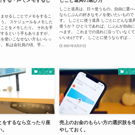
しごと道具は、日々使うもの。自由に選べ
ならじぶんの好きなモノを使いたいもので
済ませるしごとでメモをするこ
す。 しごとに使う道具 しごとにどんな道
う。 スケジュールをメモした
使うか？ ひとりであれば、じぶんが自由
ことをメモしたり。 それを手
べます。 これまでの流れに沿っていなく
理するという手もありますが、
いいわけです。 しごとに使うならずば...
帳を使いこなせない方もいらっ
。 私は会社員の頃、手...
2021年3月21日
しごと術
しご
とをするなら立ったり座
売上のお金のもらい方の選択肢を
い。
やしておく。