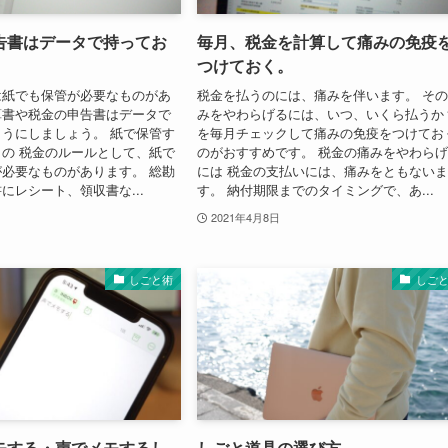
告書はデータで持ってお
毎月、税金を計算して痛みの免疫
つけておく。
は紙でも保管が必要なものがあ
税金を払うのには、痛みを伴います。 そ
算書や税金の申告書はデータで
みをやわらげるには、いつ、いくら払うか
うにしましょう。 紙で保管す
を毎月チェックして痛みの免疫をつけてお
の 税金のルールとして、紙で
のがおすすめです。 税金の痛みをやわら
必要なものがあります。 総勘
には 税金の支払いには、痛みをともない
にレシート、領収書な...
す。 納付期限までのタイミングで、あ...
2021年4月8日
しごと術
しご
モする・声でメモするし
しごと道具の選び方