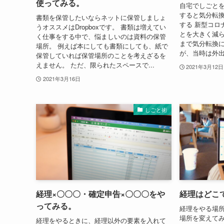
使ってみる。
自宅でしごと
すると気分転換
書類を保管したいならネットに保管しましょ
する 新型コロ
うオススメはDropboxです。 書類は増えてい
とを大きく減ら
く仕事をする中で、悩ましいのは資料の保管
まで気分転換
場所。 例えば本にしても書類にしても、紙で
が、当時は外出
保管していれば保管場所のことを考えざるを
えません。 ただ、限られたスペースで...
2021年3月12日
2021年3月16日
しごと術
経理×〇〇〇・確定申告×〇〇〇をや
経理はどこ
ってみる。
経理をやる場
場所を変えて
経理をやるときに、経理以外の要素を入れて