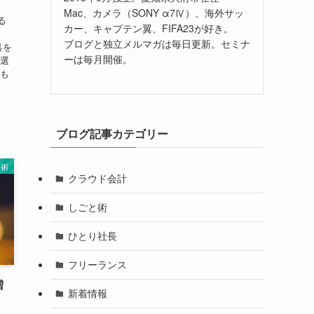
Mac、カメラ（SONY α7Ⅳ）、海外サッ
る
カー、キャプテン翼、FIFA23が好き。
ブログと独立メルマガは毎日更新。セミナ
具を
ーは毎月開催。
に選
ても
ブログ記事カテゴリー
と術
クラウド会計
しごと術
ひとり社長
フリーランス
増
新着情報