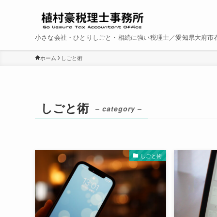
小さな会社・ひとりしごと・相続に強い税理士／愛知県大府市
ホーム
しごと術
しごと術
– category –
しごと術