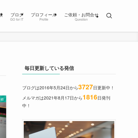
談
ブログ
プロフィール
ご依頼・お問合せ
GO for IT
Profile
Question
毎日更新している発信
3727
ブログは2016年5月24日から
日更新中！
1816
メルマガは2021年8月17日から
日発刊
と術
中！